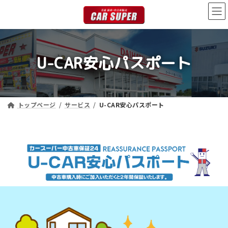
コ
ナ
ン
ビ
テ
ゲ
ン
ー
ツ
シ
U-CAR安心パスポート
へ
ョ
ス
ン
キ
に
ッ
移
プ
動
トップページ
サービス
U-CAR安心パスポート