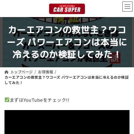
コ
ナ
ン
ビ
テ
ゲ
ン
ー
カーエアコンの救世主？ワコ
ツ
シ
へ
ョ
ーズ パワーエアコンは本当に
ス
ン
キ
に
冷えるのか検証してみた！
ッ
移
プ
動
トップページ
お得情報
カーエアコンの救世主？ワコーズ パワーエアコンは本当に冷えるのか検証
してみた！
まずはYouTubeをチェック!!