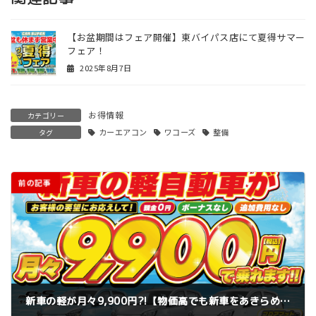
【お盆期間はフェア開催】東バイパス店にて夏得サマー
フェア！
2025年8月7日
お得情報
カテゴリー
カーエアコン
ワコーズ
整備
タグ
前の記事
新車の軽が月々9,900円?!【物価高でも新車をあきらめたくないあなたへ】