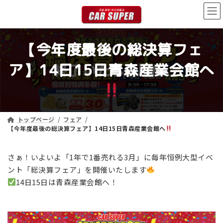
コ
ナ
ン
ビ
テ
ゲ
ン
ー
【今年度最後の総決算フェ
ツ
シ
へ
ョ
ア】14日15日青森産業会館へ
ス
ン
キ
に
ッ
移
プ
動
トップページ
フェア
【今年度最後の総決算フェア】14日15日青森産業会館へ
さぁ！いよいよ「1年で1番売れる3月」に毎年恒例大型イベ
ント「総決算フェア」を開催いたします
14日15日は青森産業会館へ！