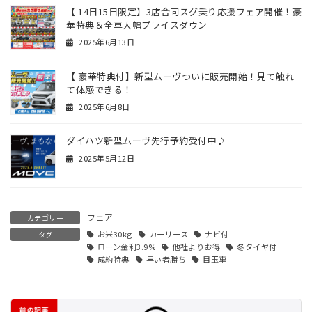
【 14日15日限定】3店合同スグ乗り応援フェア開催！豪
華特典＆全車大幅プライスダウン
2025年6月13日
【 豪華特典付】新型ムーヴついに販売開始！見て触れ
て体感できる！
2025年6月8日
ダイハツ新型ムーヴ先行予約受付中♪
2025年5月12日
フェア
カテゴリー
お米30kg
カーリース
ナビ付
タグ
ローン金利3.9%
他社よりお得
冬タイヤ付
成約特典
早い者勝ち
目玉車
前の記事