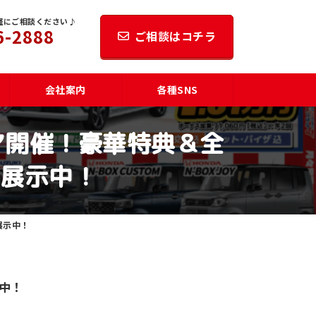
軽にご相談ください♪
6-2888
ご相談はコチラ
会社案内
各種SNS
ア開催！豪華特典＆全
も展示中！
展示中！
中！