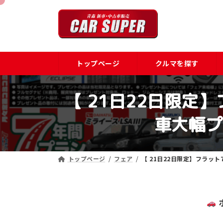
コ
ナ
ン
ビ
テ
ゲ
ン
ー
ツ
シ
トップページ
クルマを探す
へ
ョ
ス
ン
キ
に
【 21日22日限
ッ
移
プ
動
車大幅プ
トップページ
フェア
【 21日22日限定】フラ