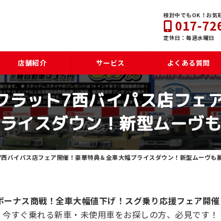
検討中でもOK！お気
017-72
定休日：毎週水曜日
店舗紹介
サービス
よくある質問
定】フラット7西バイパス店フェ
ライスダウン！新型ムーヴ
ット7西バイパス店フェア開催！豪華特典＆全車大幅プライスダウン！新型ムーヴも
ボーナス商戦！全車大幅値下げ！スグ乗り応援フェア開催
今すぐ乗れる新車・未使用車をお探しの方、必見です！