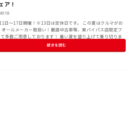
ェア！
8月7日
11日～17日開催！※13日は定休日です。 この夏はクルマがお
！ オールメーカー取扱い！厳選中古車等、東バイパス店限定フ
にて多数ご用意しております！ 暑い夏を盛り上げて乗り切りま
う！！
ご成約特典は […]
続きを読む