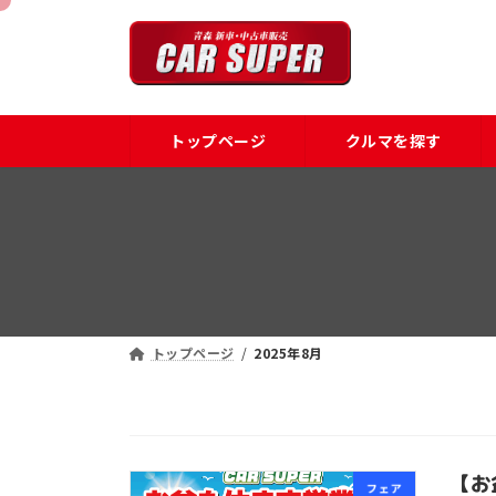
コ
ナ
ン
ビ
テ
ゲ
ン
ー
ツ
シ
トップページ
クルマを探す
へ
ョ
ス
ン
キ
に
ッ
移
プ
動
トップページ
2025年8月
【お
フェア