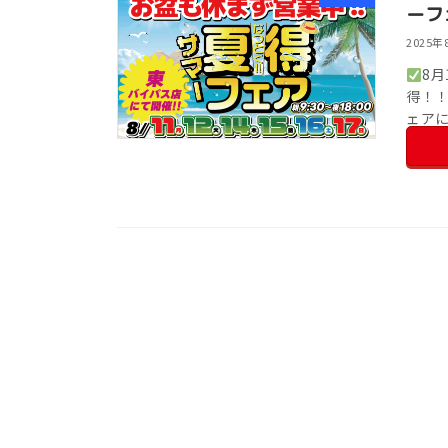
ーフ
2025年
8月
得！
ェア
しょ