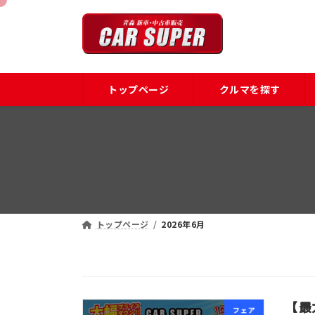
コ
ナ
ン
ビ
テ
ゲ
ン
ー
ツ
シ
トップページ
クルマを探す
へ
ョ
ス
ン
キ
に
ッ
移
プ
動
トップページ
2026年6月
【最
フェア