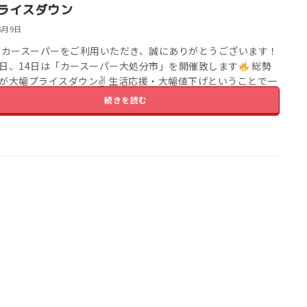
ライスダウン
6月9日
もカースーパーをご利用いただき、誠にありがとうございます！
3日、14日は「カースーパー大処分市」を開催致します
総勢
台が大幅プライスダウン✌
生活応援・大幅値下げということで一
の価格をお安くして […]
続きを読む