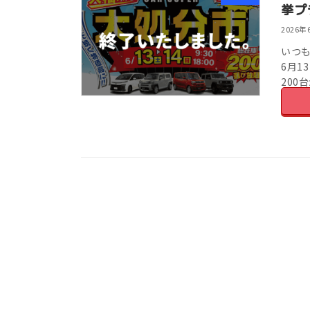
挙プ
2026年
いつ
6月1
200
挙お車