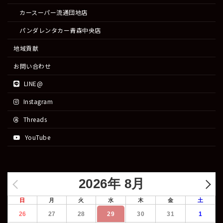
カースーパー流通団地店
パンダレンタカー青森中央店
地域貢献
お問い合わせ
LINE@
Instagram
Threads
YouTube
2026年 8月
日
月
火
水
木
金
土
26
27
28
29
30
31
1