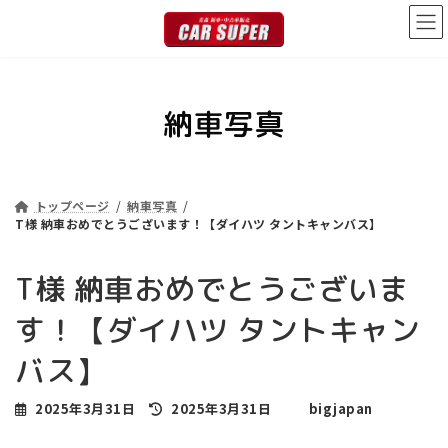
コ
ナ
ン
ビ
テ
ゲ
ン
ー
ツ
シ
納車写真
へ
ョ
ス
ン
キ
に
ッ
移
プ
動
トップページ
納車写真
T様 納車おめでとうございます！【ダイハツ タントキャンバス】
T様 納車おめでとうございま
す！【ダイハツ タントキャン
バス】
最
2025年3月31日
2025年3月31日
bigjapan
終
更