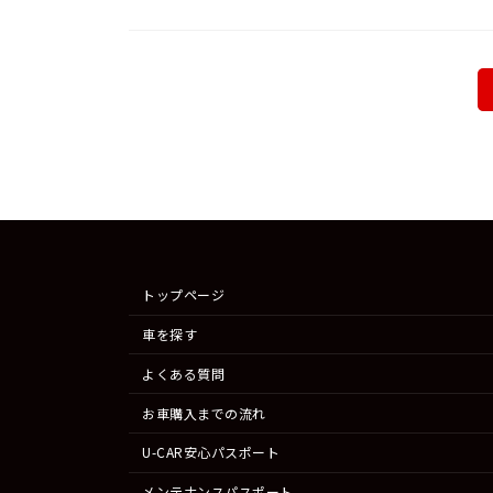
投
稿
の
ペ
ー
トップページ
ジ
車を探す
送
よくある質問
り
お車購入までの流れ
U-CAR安心パスポート
メンテナンスパスポート