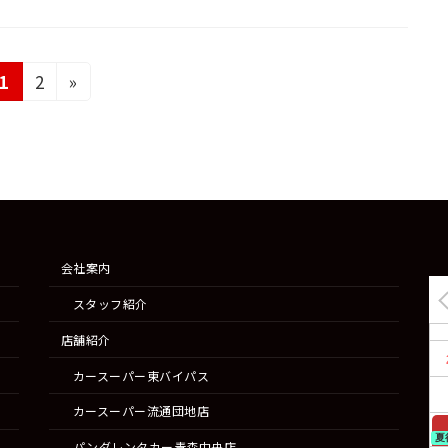
固
固
1
2
»
定
定
ペ
ペ
ー
ー
ジ
ジ
会社案内
スタッフ紹介
店舗紹介
カースーパー東バイパス
カースーパー流通団地店
夏
パンダレンタカー青森中央店