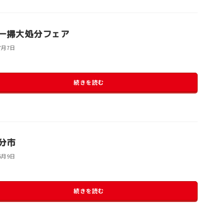
一掃大処分フェア
7月7日
続きを読む
分市
6月9日
続きを読む