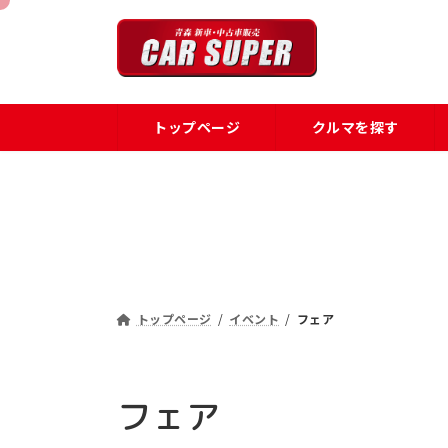
コ
ナ
ン
ビ
テ
ゲ
ン
ー
ツ
シ
トップページ
クルマを探す
へ
ョ
ス
ン
キ
に
ッ
移
プ
動
トップページ
イベント
フェア
フェア