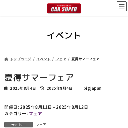
コ
ナ
ン
ビ
テ
ゲ
ン
ー
ツ
シ
イベント
へ
ョ
ス
ン
キ
に
ッ
移
プ
動
トップページ
イベント
フェア
夏得サマーフェア
夏得サマーフェア
最
2025年8月4日
2025年8月4日
bigjapan
終
更
新
開催日: 2025年8月11日 - 2025年8月12日
日
カテゴリー:
フェア
時
:
フェア
カテゴリー