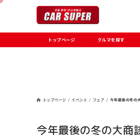
コ
ナ
ン
ビ
テ
ゲ
ン
ー
ツ
シ
トップページ
クルマを探す
へ
ョ
ス
ン
キ
に
ッ
移
プ
動
トップページ
イベント
フェア
今年最後の冬の
今年最後の冬の大商